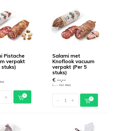
i Pistache
Salami met
m verpakt
Knoflook vacuum
 stuks)
verpakt (Per 5
stuks)
€ --,--
btw)
(--,-- Incl. btw)
+
-
+