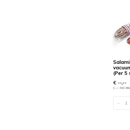
Salami
vacuum
(Per 5 
€ --,--
(--,-- Incl. bt
-