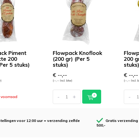
ck Piment
Flowpack Knoflook
Flowp
tte 200
(200 gr) (Per 5
200 g
Per 5 stuks)
stuks)
stuks
€ --,--
€ --,--
w)
(--,-- Incl. btw)
(--,-- Incl. 
-
+
-
 voorraad
tellingen voor 12:00 uur = verzending zelfde
Gratis verzending
500,-