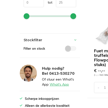
tot
Stockfilter
Filter on stock
Fuet m
truffe
Flowpa
stuks)
Hulp nodig?
€ --,--
Bel 0413-530270
(--,-- Incl. bt
Of stuur een What's
App
What's App
-
Scherpe inkoopprijzen
Alleen de allerbeste kwaliteit