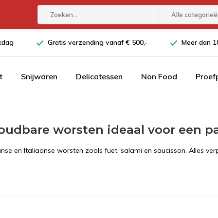
Alle categorie
rkdag
Gratis verzending vanaf € 500,-
Meer dan 10
t
Snijwaren
Delicatessen
Non Food
Proef
udbare worsten ideaal voor een p
nse en Italiaanse worsten zoals fuet, salami en saucisson. Alles ver