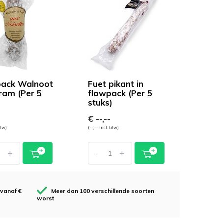
ack Walnoot
Fuet pikant in
ram (Per 5
flowpack (Per 5
)
stuks)
€ --,--
btw)
(--,-- Incl. btw)
+
-
+
 vanaf €
Meer dan 100 verschillende soorten
worst