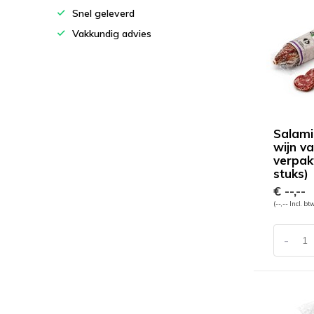
Snel geleverd
Vakkundig advies
Salami
wijn v
verpak
stuks)
€ --,--
(--,-- Incl. bt
-