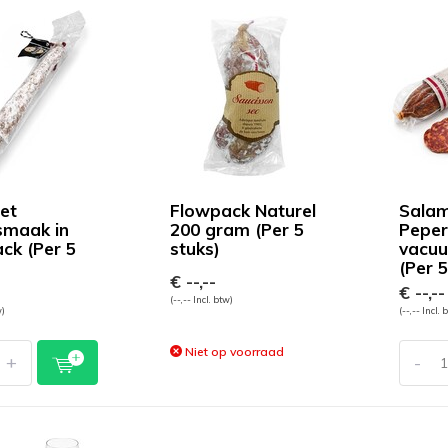
et
Flowpack Naturel
Salam
lsmaak in
200 gram (Per 5
Peper
ck (Per 5
stuks)
vacuu
(Per 5
€ --,--
€ --,--
(--,-- Incl. btw)
w)
(--,-- Incl. 
Niet op voorraad
+
-