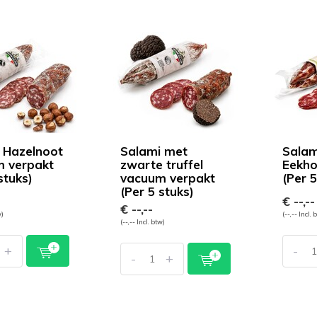
 Hazelnoot
Salami met
Salam
 verpakt
zwarte truffel
Eekho
stuks)
vacuum verpakt
(Per 5
(Per 5 stuks)
€ --,--
€ --,--
w)
(--,-- Incl. 
(--,-- Incl. btw)
+
-
-
+