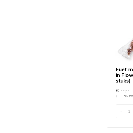
Fuet m
in Flo
stuks)
€ --,--
(--,-- Incl. bt
-