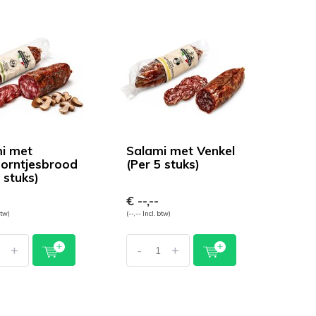
i met
Salami met Venkel
orntjesbrood
(Per 5 stuks)
 stuks)
€ --,--
btw)
(--,-- Incl. btw)
+
-
+