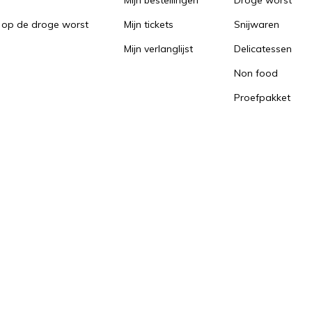
Mijn bestellingen
Droge worst
 op de droge worst
Mijn tickets
Snijwaren
Mijn verlanglijst
Delicatessen
Non food
Proefpakket