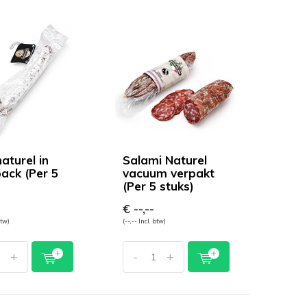
aturel in
Salami Naturel
ack (Per 5
vacuum verpakt
)
(Per 5 stuks)
€ --,--
btw)
(--,-- Incl. btw)
+
-
+