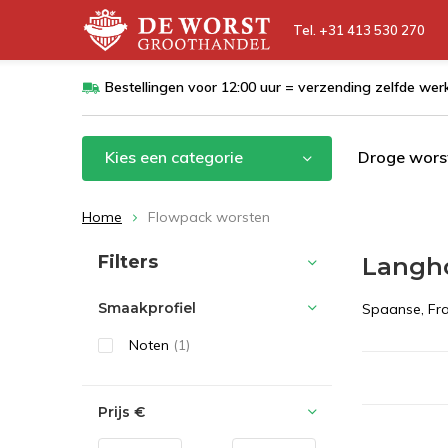
Tel. +31 413 530 270
Bestellingen voor 12:00 uur = verzending zelfde we
Kies een categorie
Droge wors
Home
Flowpack worsten
Sorteren op:
Filters
Langho
Smaakprofiel
Spaanse, Fra
Noten
(1)
Prijs
€