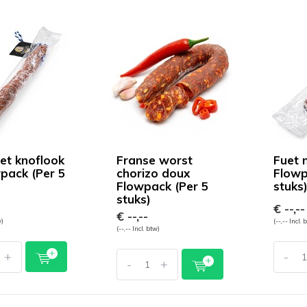
et knoflook
Franse worst
Fuet n
wpack (Per 5
chorizo doux
Flowp
Flowpack (Per 5
stuks
stuks)
€ --,--
€ --,--
w)
(--,-- Incl. 
(--,-- Incl. btw)
+
-
-
+