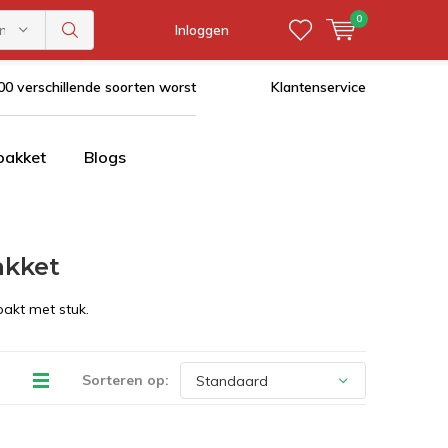
0
ën
Inloggen
0 verschillende soorten worst
Klantenservice
pakket
Blogs
akket
pakt met stuk.
Sorteren op: