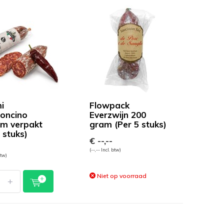
i
Flowpack
oncino
Everzwijn 200
m verpakt
gram (Per 5 stuks)
 stuks)
€ --,--
(--,-- Incl. btw)
btw)
Niet op voorraad
+