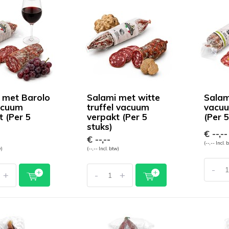
 met Barolo
Salami met witte
Salam
acuum
truffel vacuum
vacuu
t (Per 5
verpakt (Per 5
(Per 5
stuks)
€ --,--
€ --,--
(--,-- Incl. 
w)
(--,-- Incl. btw)
-
+
-
+