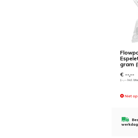
Flowpa
Espele
gram (
€ --,--
(--,-- Incl. bt
Niet op
Bes
werkdag