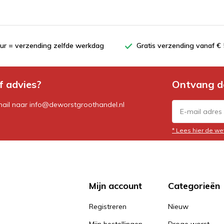
uur = verzending zelfde werkdag
Gratis verzending vanaf € 
f advies?
Ontvang d
mail naar
info@deworstgroothandel.nl
* Lees hier de we
Mijn account
Categorieën
Registreren
Nieuw