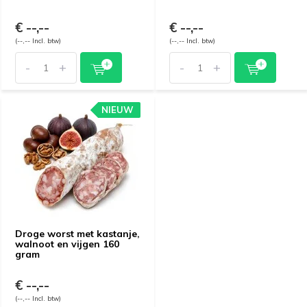
€ --,--
€ --,--
(--,-- Incl. btw)
(--,-- Incl. btw)
-
+
-
+
NIEUW
Droge worst met kastanje,
walnoot en vijgen 160
gram
€ --,--
(--,-- Incl. btw)