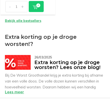
-
+
Bekijk alle bestsellers
Extra korting op je droge
worsten!?
26/03/2025
Extra korting op je droge
worsten? Lees onze blog!
Bij De Worst Groothandel krijg je extra korting bij afname
van een volle doos. De volle dozen kunnen verschillen in
hoeveelheid worsten. Daarom hebben wij een handig
Lees meer
schema gemaakt hoeveel korting je automatisch ontvangt
bij afname van een hele doos