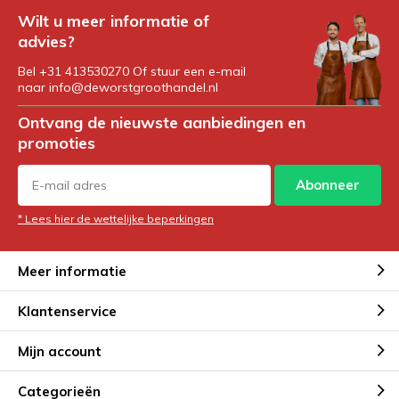
Wilt u meer informatie of
advies?
Bel +31 413530270 Of stuur een e-mail
naar
info@deworstgroothandel.nl
Ontvang de nieuwste aanbiedingen en
promoties
Abonneer
* Lees hier de wettelijke beperkingen
Meer informatie
Klantenservice
Mijn account
Categorieën