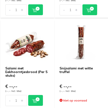
(--,-- Incl. btw)
(--,-- Incl. btw)
-
+
-
+
Salami met
Snijsalami met witte
Eekhoorntjesbrood (Per 5
truffel
stuks)
€ --,--
€ --,--
(--,-- Incl. btw)
(--,-- Incl. btw)
-
+
Niet op voorraad