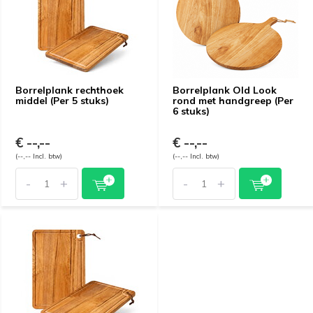
Borrelplank rechthoek
Borrelplank Old Look
middel (Per 5 stuks)
rond met handgreep (Per
6 stuks)
€ --,--
€ --,--
(--,-- Incl. btw)
(--,-- Incl. btw)
-
+
-
+