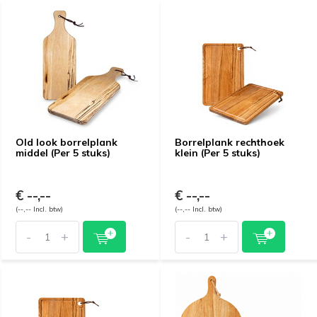
Old look borrelplank
Borrelplank rechthoek
middel (Per 5 stuks)
klein (Per 5 stuks)
€ --,--
€ --,--
(--,-- Incl. btw)
(--,-- Incl. btw)
-
+
-
+