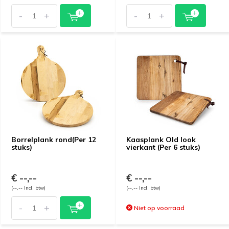
-
+
-
+
Borrelplank rond(Per 12
Kaasplank Old look
stuks)
vierkant (Per 6 stuks)
€ --,--
€ --,--
(--,-- Incl. btw)
(--,-- Incl. btw)
-
+
Niet op voorraad