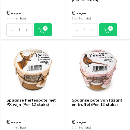
€ --,--
€ --,--
(--,-- Incl. btw)
(--,-- Incl. btw)
-
+
-
+
Spaanse hertenpate met
Spaanse pate van fazant
PX wijn (Per 12 stuks)
en truffel (Per 12 stuks)
€ --,--
€ --,--
(--,-- Incl. btw)
(--,-- Incl. btw)