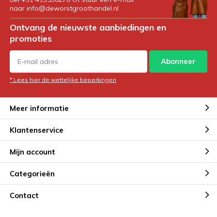
naar
info@deworstgroothandel.nl
Ontvang de nieuwste aanbiedingen en
promoties
Abonneer
* Lees hier de wettelijke beperkingen
Meer informatie
Klantenservice
Mijn account
Categorieën
Contact