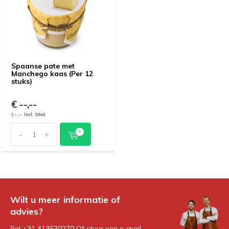
Spaanse pate met
Manchego kaas (Per 12
stuks)
€ --,--
(--,-- Incl. btw)
-
+
Wilt u meer informatie of
advies?
Bel +31 413530270 Of stuur een e-mail