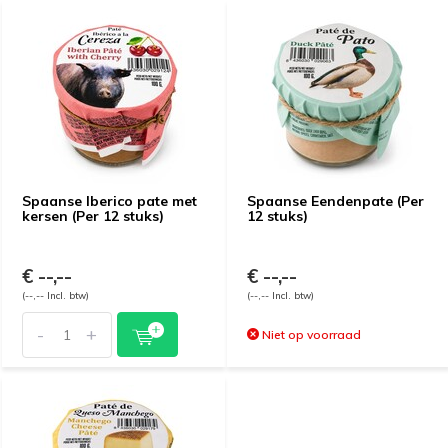
Spaanse Iberico pate met
Spaanse Eendenpate (Per
kersen (Per 12 stuks)
12 stuks)
€ --,--
€ --,--
(--,-- Incl. btw)
(--,-- Incl. btw)
-
+
Niet op voorraad