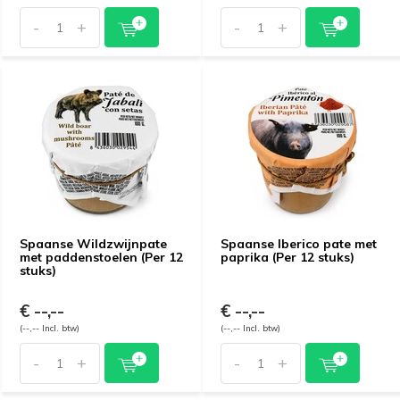
-
+
-
+
Spaanse Wildzwijnpate
Spaanse Iberico pate met
met paddenstoelen (Per 12
paprika (Per 12 stuks)
stuks)
€ --,--
€ --,--
(--,-- Incl. btw)
(--,-- Incl. btw)
-
+
-
+