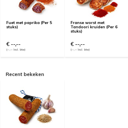
Fuet met paprika (Per 5
Franse worst met
stuks)
Tandoori kruiden (Per 6
stuks)
€ --,--
€ --,--
(--,-- Incl. btw)
(--,-- Incl. btw)
Recent bekeken