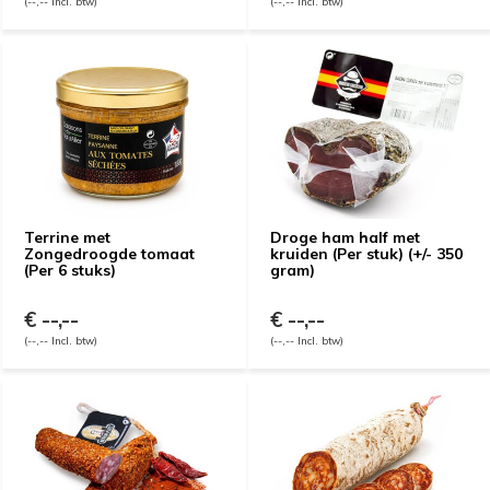
(--,-- Incl. btw)
(--,-- Incl. btw)
Terrine met
Droge ham half met
Zongedroogde tomaat
kruiden (Per stuk) (+/- 350
(Per 6 stuks)
gram)
€ --,--
€ --,--
(--,-- Incl. btw)
(--,-- Incl. btw)