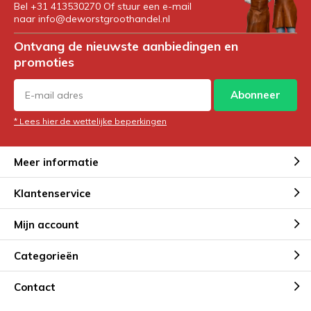
Bel +31 413530270 Of stuur een e-mail
naar
info@deworstgroothandel.nl
Ontvang de nieuwste aanbiedingen en
promoties
Abonneer
* Lees hier de wettelijke beperkingen
Meer informatie
Klantenservice
Mijn account
Categorieën
Contact