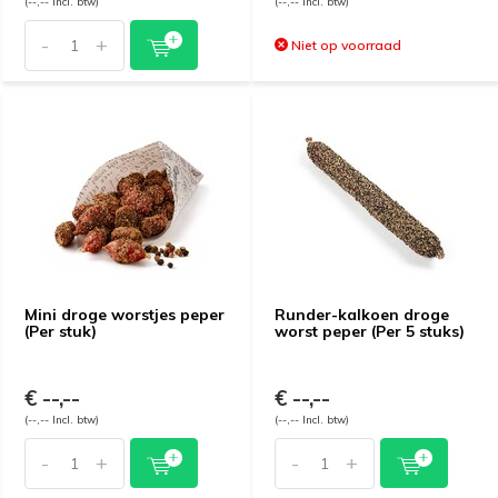
(--,-- Incl. btw)
(--,-- Incl. btw)
-
+
Niet op voorraad
Mini droge worstjes peper
Runder-kalkoen droge
(Per stuk)
worst peper (Per 5 stuks)
€ --,--
€ --,--
(--,-- Incl. btw)
(--,-- Incl. btw)
-
+
-
+