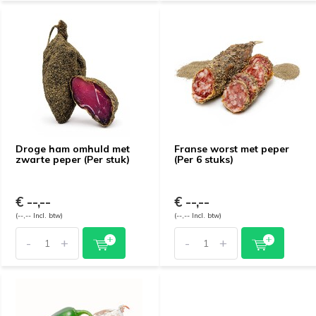
Droge ham omhuld met
Franse worst met peper
zwarte peper (Per stuk)
(Per 6 stuks)
€ --,--
€ --,--
(--,-- Incl. btw)
(--,-- Incl. btw)
-
+
-
+