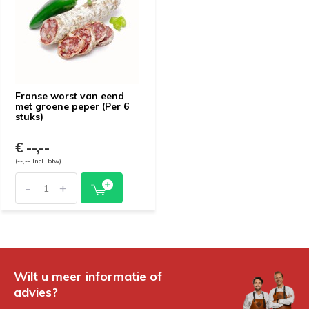
Franse worst van eend
met groene peper (Per 6
stuks)
€ --,--
(--,-- Incl. btw)
-
+
Wilt u meer informatie of
advies?