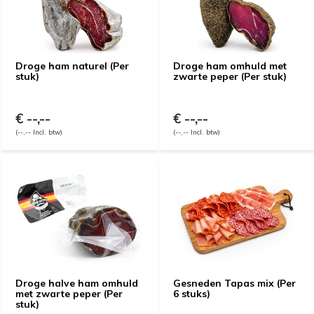
Droge ham naturel (Per
Droge ham omhuld met
stuk)
zwarte peper (Per stuk)
€ --,--
€ --,--
(--,-- Incl. btw)
(--,-- Incl. btw)
Droge halve ham omhuld
Gesneden Tapas mix (Per
met zwarte peper (Per
6 stuks)
stuk)