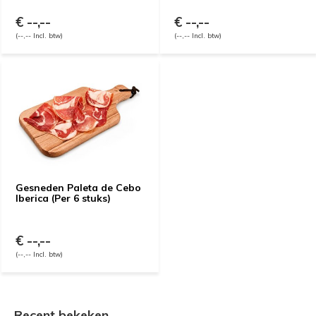
€ --,--
€ --,--
(--,-- Incl. btw)
(--,-- Incl. btw)
Gesneden Paleta de Cebo
Iberica (Per 6 stuks)
€ --,--
(--,-- Incl. btw)
Recent bekeken