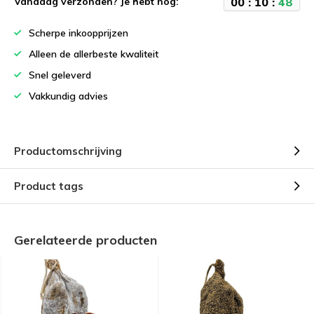
0
0
:
1
0
:
4
8
Vandaag verzonden? Je hebt nog:
Scherpe inkoopprijzen
Alleen de allerbeste kwaliteit
Snel geleverd
Vakkundig advies
Productomschrijving
Product tags
Gerelateerde producten