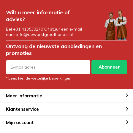
Wilt u meer informatie of
advies?
Bel +31 413530270 Of stuur een e-mail
naar
info@deworstgroothandel.nl
Ontvang de nieuwste aanbiedingen en
promoties
Abonneer
* Lees hier de wettelijke beperkingen
Meer informatie
Klantenservice
Mijn account