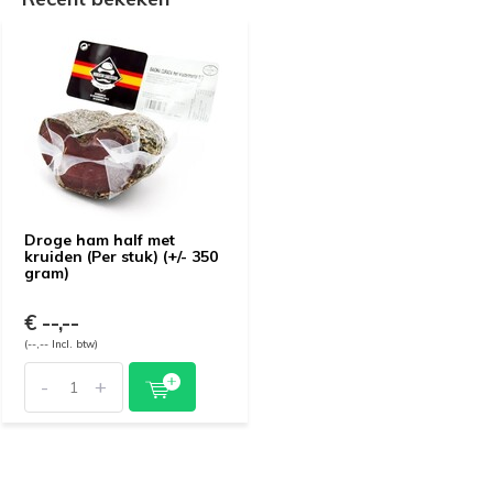
Droge ham half met
kruiden (Per stuk) (+/- 350
gram)
€ --,--
(--,-- Incl. btw)
-
+