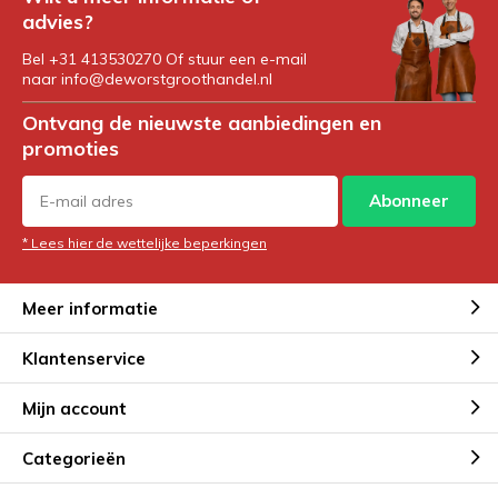
advies?
Bel +31 413530270 Of stuur een e-mail
naar
info@deworstgroothandel.nl
Ontvang de nieuwste aanbiedingen en
promoties
Abonneer
* Lees hier de wettelijke beperkingen
Meer informatie
Klantenservice
Mijn account
Categorieën