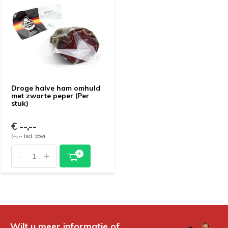
Droge halve ham omhuld
met zwarte peper (Per
stuk)
€ --,--
(--,-- Incl. btw)
-
+
Wilt u meer informatie of