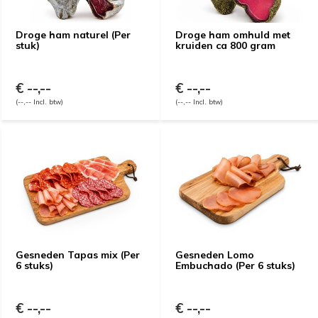
Droge ham naturel (Per
Droge ham omhuld met
stuk)
kruiden ca 800 gram
€ --,--
€ --,--
(--,-- Incl. btw)
(--,-- Incl. btw)
Gesneden Tapas mix (Per
Gesneden Lomo
6 stuks)
Embuchado (Per 6 stuks)
€ --,--
€ --,--