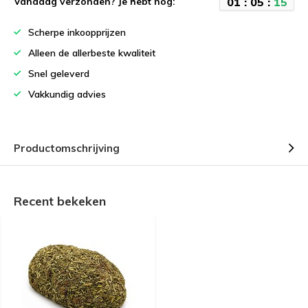
0
1
:
0
5
:
1
4
Vandaag verzonden? Je hebt nog:
Scherpe inkoopprijzen
Alleen de allerbeste kwaliteit
Snel geleverd
Vakkundig advies
Productomschrijving
Recent bekeken