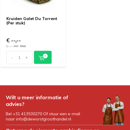
Kruiden Galet Du Torrent
(Per stuk)
€ --,--
(--,-- Incl. btw)
-
+
Wilt u meer informatie of
advies?
Bel +31 413530270 Of stuur een e-mail
naar
info@deworstgroothandel.nl