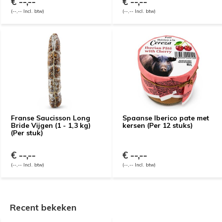
€ --,--
€ --,--
(--,-- Incl. btw)
(--,-- Incl. btw)
Franse Saucisson Long
Spaanse Iberico pate met
Bride Vijgen (1 - 1,3 kg)
kersen (Per 12 stuks)
(Per stuk)
€ --,--
€ --,--
(--,-- Incl. btw)
(--,-- Incl. btw)
Recent bekeken