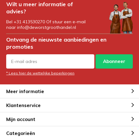
Wilt u meer informatie of
advies?
Bel +31 413530270 Of stuur een e-mail
naar
info@deworstgroothandel.nl
Ontvang de nieuwste aanbiedingen en
promoties
Abonneer
* Lees hier de wettelijke beperkingen
Meer informatie
Klantenservice
Mijn account
Categorieën