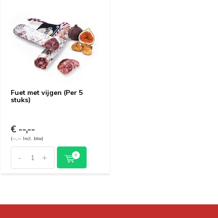
Fuet met vijgen (Per 5
stuks)
€ --,--
(--,-- Incl. btw)
-
+