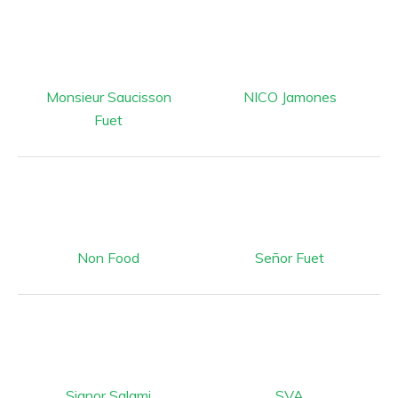
Monsieur Saucisson
NICO Jamones
Fuet
Non Food
Señor Fuet
Signor Salami
SVA