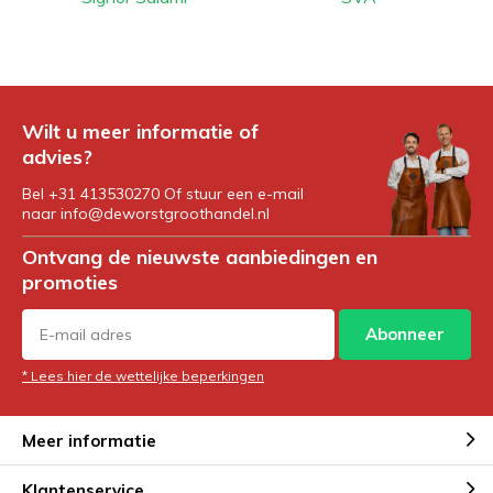
Wilt u meer informatie of
advies?
Bel +31 413530270 Of stuur een e-mail
naar
info@deworstgroothandel.nl
Ontvang de nieuwste aanbiedingen en
promoties
Abonneer
* Lees hier de wettelijke beperkingen
Meer informatie
Klantenservice