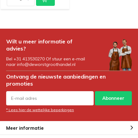
Wilt u meer informatie of
advies?
Bel +31 413530270 Of stuur een e-mail
naar
info@deworstgroothandel.nl
Ontvang de nieuwste aanbiedingen en
promoties
Abonneer
* Lees hier de wettelijke beperkingen
Meer informatie