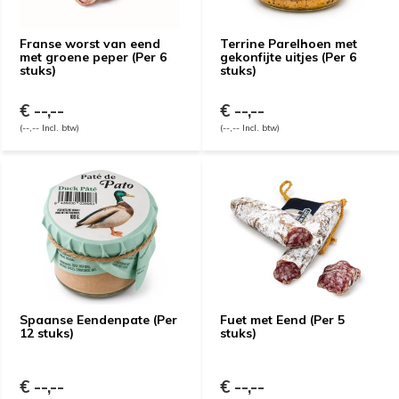
Franse worst van eend
Terrine Parelhoen met
met groene peper (Per 6
gekonfijte uitjes (Per 6
stuks)
stuks)
€ --,--
€ --,--
(--,-- Incl. btw)
(--,-- Incl. btw)
Spaanse Eendenpate (Per
Fuet met Eend (Per 5
12 stuks)
stuks)
€ --,--
€ --,--