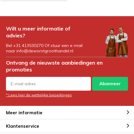
Wilt u meer informatie of
advies?
Bel +31 413530270 Of stuur een e-mail
naar
info@deworstgroothandel.nl
Ontvang de nieuwste aanbiedingen en
promoties
Abonneer
* Lees hier de wettelijke beperkingen
Meer informatie
Klantenservice