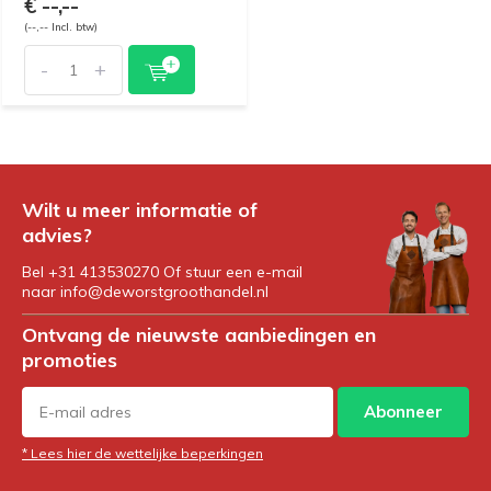
€ --,--
(--,-- Incl. btw)
-
+
Wilt u meer informatie of
advies?
Bel +31 413530270 Of stuur een e-mail
naar
info@deworstgroothandel.nl
Ontvang de nieuwste aanbiedingen en
promoties
Abonneer
* Lees hier de wettelijke beperkingen