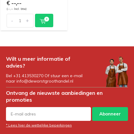
€ --,--
(--,-- Incl. btw)
-
+
Wilt u meer informatie of
advies?
Bel +31 413530270 Of stuur een e-mail
naar
info@deworstgroothandel.nl
Ontvang de nieuwste aanbiedingen en
promoties
Abonneer
* Lees hier de wettelijke beperkingen