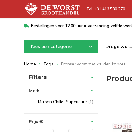
Tel. +31 413 530 270
Bestellingen voor 12:00 uur = verzending zelfde we
Kies een categorie
Droge wors
Home
Tags
Franse worst met kruiden import
Sorteren op:
Filters
Produc
Merk
Maison Chillet Supérieure
(1)
Prijs
€