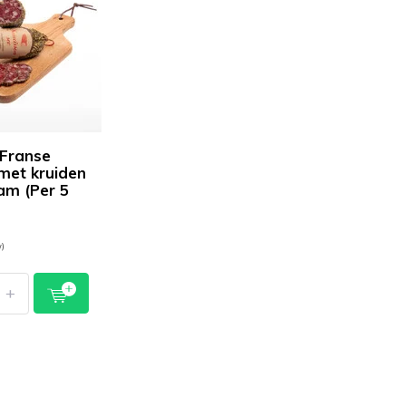
Franse
met kruiden
am (Per 5
w)
+