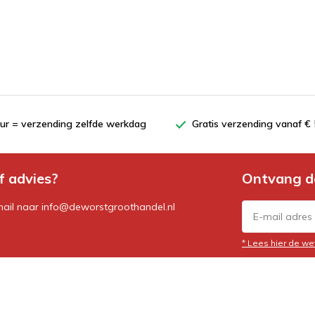
uur = verzending zelfde werkdag
Gratis verzending vanaf € 
f advies?
Ontvang d
mail naar
info@deworstgroothandel.nl
* Lees hier de we