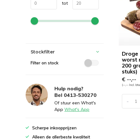
tot
Stockfilter
Droge 
worst 
Filter on stock
200 gr
stuks)
€ --,--
(--,-- Incl. bt
Hulp nodig?
Bel 0413-530270
-
Of stuur een What's
App
What's App
Scherpe inkoopprijzen
Alleen de allerbeste kwaliteit