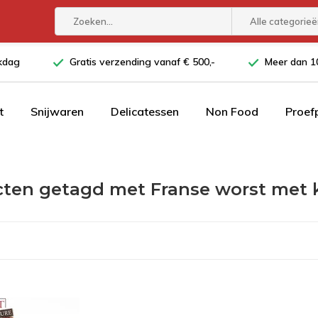
Alle categorie
rkdag
Gratis verzending vanaf € 500,-
Meer dan 10
t
Snijwaren
Delicatessen
Non Food
Proef
ten getagd met Franse worst met 