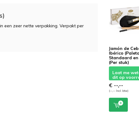
s)
n een zeer nette verpakking. Verpakt per
Jamón de Ce
Ibérico (Palet
Standaard en
(Per stuk)
Laat me wet
dit op voorr
€ --,--
(--,-- Incl. btw)