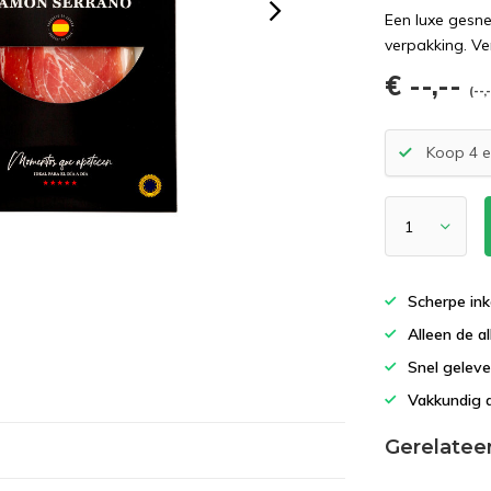
Een luxe gesn
verpakking. V
€ --,--
(--,
Koop 4 
Scherpe ink
Alleen de al
Snel geleve
Vakkundig 
Gerelatee