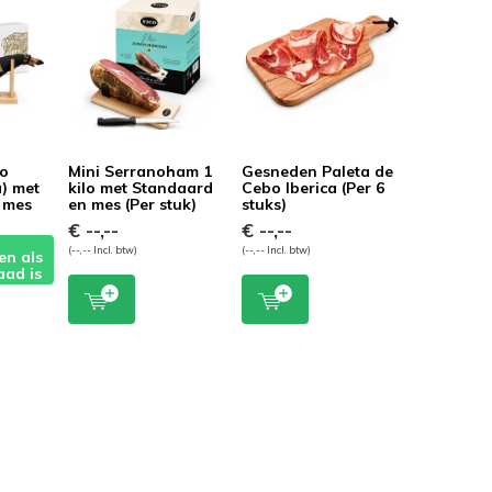
bo
Mini Serranoham 1
Gesneden Paleta de
a) met
kilo met Standaard
Cebo Iberica (Per 6
 mes
en mes (Per stuk)
stuks)
€ --,--
€ --,--
(--,-- Incl. btw)
(--,-- Incl. btw)
en als
aad is