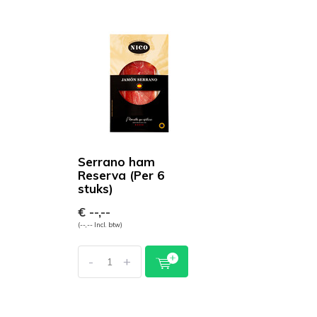
Serrano ham
Reserva (Per 6
stuks)
€ --,--
(--,-- Incl. btw)
-
+