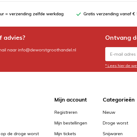
uur = verzending zelfde werkdag
Gratis verzending vanaf € 
f advies?
Ontvang d
mail naar
info@deworstgroothandel.nl
* Lees hier de we
Mijn account
Categorieën
Registreren
Nieuw
Mijn bestellingen
Droge worst
 op de droge worst
Mijn tickets
Snijwaren