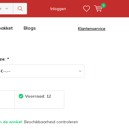
0
ën
Inloggen
pakket
Blogs
Klantenservice
ze:
*
:
Voorraad: 12
n de winkel:
Beschikbaarheid controleren