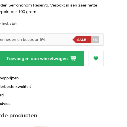
eden Serranoham Reserva. Verpakt in een zeer nette
erpakt per 100 gram.
-- Incl. btw)
eenheden en bespaar 6%
SALE
6%
Toevoegen aan winkelwagen
oopprijzen
lerbeste kwaliteit
rd
advies
rde producten