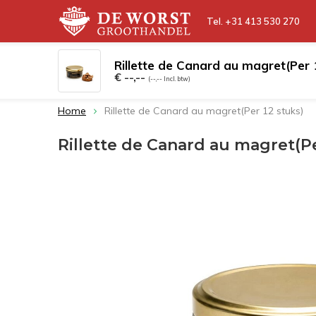
Tel. +31 413 530 270
Rillette de Canard au magret(Per 
Kies een categorie
Droge wors
€ --,--
(--,-- Incl. btw)
Home
Rillette de Canard au magret(Per 12 stuks)
Rillette de Canard au magret(Pe