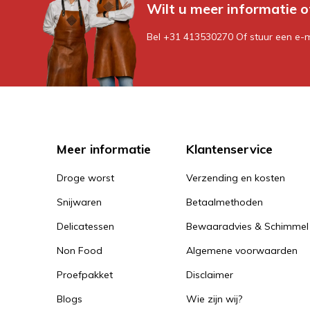
Wilt u meer informatie o
Bel +31 413530270 Of stuur een e-
Meer informatie
Klantenservice
Droge worst
Verzending en kosten
Snijwaren
Betaalmethoden
Delicatessen
Bewaaradvies & Schimmel
Non Food
Algemene voorwaarden
Proefpakket
Disclaimer
Blogs
Wie zijn wij?