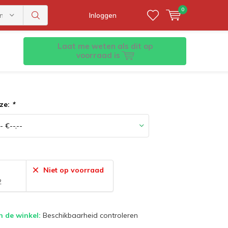
0
ën
Inloggen
Laat me weten als dit op
pakket
Blogs
Klantenservice
voorraad is
ze:
*
:
Niet op voorraad
2
n de winkel:
Beschikbaarheid controleren