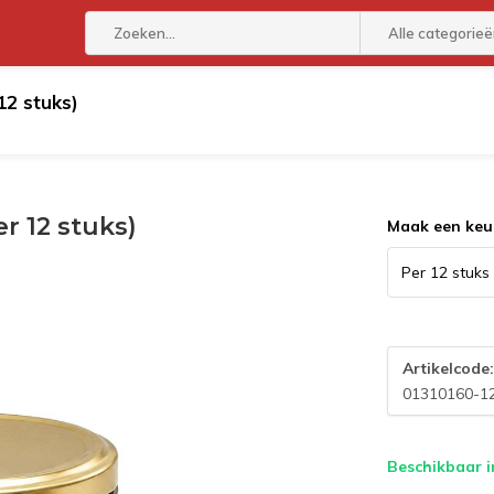
Alle categorie
12 stuks)
t
Snijwaren
Delicatessen
Non Food
Proef
r 12 stuks)
Maak een keu
Artikelcode
01310160-1
Beschikbaar i