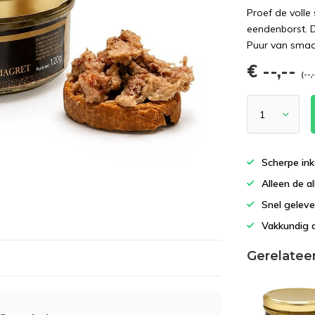
Proef de volle
eendenborst. D
Puur van smaa
€ --,--
(--,
Scherpe ink
Alleen de al
Snel geleve
Vakkundig 
Gerelatee