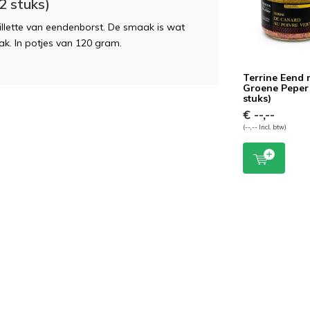
2 stuks)
illette van eendenborst. De smaak is wat
ak. In potjes van 120 gram.
Terrine Eend 
Groene Peper 
stuks)
€ --,--
(--,-- Incl. btw)