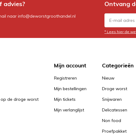
f advies?
Ontvang d
mail naar
info@deworstgroothandel.nl
* Lees hier de we
Mijn account
Categorieën
Registreren
Nieuw
Mijn bestellingen
Droge worst
 op de droge worst
Mijn tickets
Snijwaren
Mijn verlanglijst
Delicatessen
Non food
Proefpakket