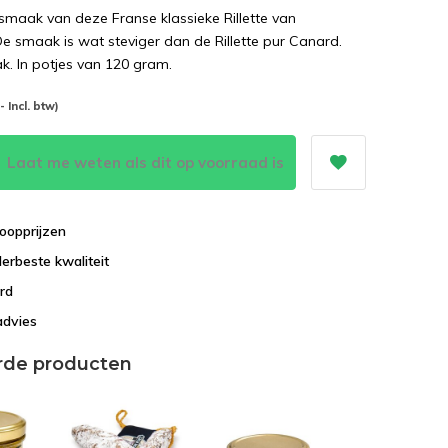
 smaak van deze Franse klassieke Rillette van
e smaak is wat steviger dan de Rillette pur Canard.
k. In potjes van 120 gram.
-- Incl. btw)
Laat me weten als dit op voorraad is
oopprijzen
lerbeste kwaliteit
rd
advies
rde producten