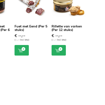
met
Fuet met Eend (Per 5
Rillette van varken
(Per 6
stuks)
(Per 12 stuks)
€ --,--
€ --,--
(--,-- Incl. btw)
(--,-- Incl. btw)