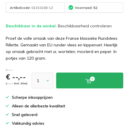
Artikelcode:
01310180-12
Voorraad: 52
Beschikbaar in de winkel:
Beschikbaarheid controleren
Proef de volle smaak van deze Franse klassieke Rundvlees
Rillette. Gemaakt van EU runder vlees en kippenvet. Heerlijk
op smaak gebracht met ui, wortelen, mosterd en peper. In
potjes van 120 gram.
€--,--
€ --,--
(--,-- Incl. btw)
Scherpe inkoopprijzen
Alleen de allerbeste kwaliteit
Snel geleverd
Vakkundig advies