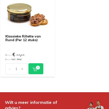
Klassieke Rillette van
Rund (Per 12 stuks)
€ --,--
€--,--
(--,-- Incl. btw)
-
+
Wilt u meer informatie of
advies?