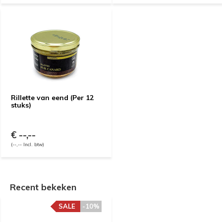
Rillette van eend (Per 12
stuks)
€ --,--
(--,-- Incl. btw)
Recent bekeken
SALE
-10%