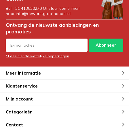
Bel +31 413530270 Of stuur een e-mail
naar
info@deworstgroothandel.nl
Ontvang de nieuwste aanbiedingen en
promoties
Abonneer
* Lees hier de wettelijke beperkingen
Meer informatie
Klantenservice
Mijn account
Categorieën
Contact