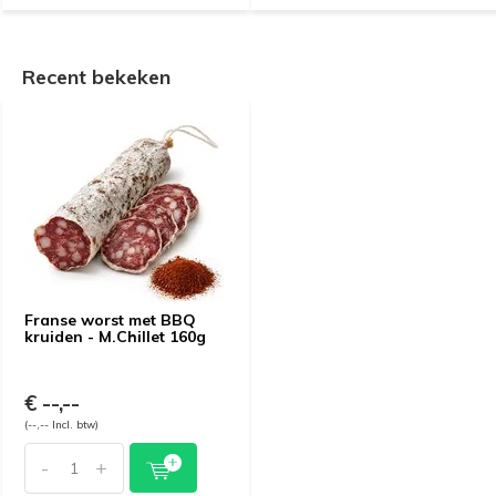
Recent bekeken
Franse worst met BBQ
kruiden - M.Chillet 160g
€ --,--
(--,-- Incl. btw)
-
+