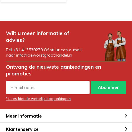
Wilt u meer informatie of
advies?
Bel +31 413530270 Of stuur een e-mail
naar
info@deworstgroothandel.nl
Ontvang de nieuwste aanbiedingen en
promoties
Abonneer
* Lees hier de wettelijke beperkingen
Meer informatie
Klantenservice