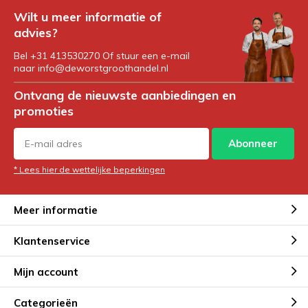
Wilt u meer informatie of
advies?
Bel +31 413530270 Of stuur een e-mail
naar
info@deworstgroothandel.nl
Ontvang de nieuwste aanbiedingen en
promoties
Abonneer
* Lees hier de wettelijke beperkingen
Meer informatie
Klantenservice
Mijn account
Categorieën