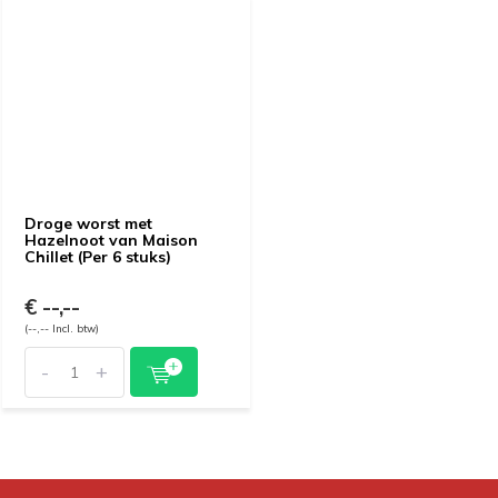
Droge worst met
Hazelnoot van Maison
Chillet (Per 6 stuks)
€ --,--
(--,-- Incl. btw)
-
+