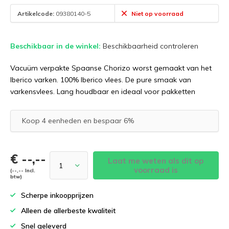
Artikelcode:
09380140-5
Niet op voorraad
Beschikbaar in de winkel:
Beschikbaarheid controleren
Vacuüm verpakte Spaanse Chorizo worst gemaakt van het
Iberico varken. 100% Iberico vlees. De pure smaak van
varkensvlees. Lang houdbaar en ideaal voor pakketten
Koop 4 eenheden en bespaar 6%
€ --,--
Laat me weten als dit op
voorraad is
(--,-- Incl.
btw)
Scherpe inkoopprijzen
Alleen de allerbeste kwaliteit
Snel geleverd