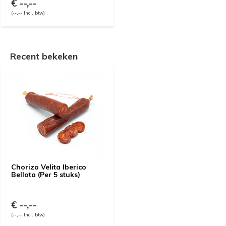
€ --,--
(--,-- Incl. btw)
Recent bekeken
Chorizo Velita Iberico
Bellota (Per 5 stuks)
€ --,--
(--,-- Incl. btw)