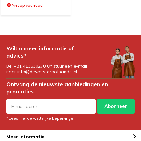
Niet op voorraad
Wilt u meer informatie of
advies?
Bel +31 413530270 Of stuur een e-mail
naar
info@deworstgroothandel.nl
Ontvang de nieuwste aanbiedingen en
promoties
Abonneer
* Lees hier de wettelijke beperkingen
Meer informatie